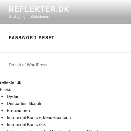
Videre
REFLEKTER.DK
til
Sæt gang i refleksionen
indhold
PASSWORD RESET
Drevet af WordPress
reflekter.dk
Filosofi
Dyder
Descartes’ filosofi
Empirismen
Immanuel Kants erkendelsesteori
Immanuel Kants etik