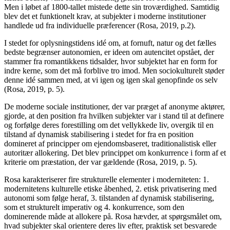
Men i løbet af 1800-tallet mistede dette sin troværdighed. Samtidig
blev det et funktionelt krav, at subjekter i moderne institutioner
handlede ud fra individuelle præferencer (Rosa, 2019, p.2).
I stedet for oplysningstidens idé om, at fornuft, natur og det fælles
bedste begrænser autonomien, er ideen om autencitet opstået, der
stammer fra romantikkens tidsalder, hvor subjektet har en form for
indre kerne, som det må forblive tro imod. Men sociokulturelt støder
denne idé sammen med, at vi igen og igen skal genopfinde os selv
(Rosa, 2019, p. 5).
De moderne sociale institutioner, der var præget af anonyme aktører,
gjorde, at den position fra hvilken subjekter var i stand til at definere
og forfølge deres forestilling om det vellykkede liv, overgik til en
tilstand af dynamisk stabilisering i stedet for fra en position
domineret af principper om ejendomsbaseret, traditionalistisk eller
autoritær allokering. Det blev princippet om konkurrence i form af et
kriterie om præstation, der var gældende (Rosa, 2019, p. 5).
Rosa karakteriserer fire strukturelle elementer i moderniteten: 1.
modernitetens kulturelle etiske åbenhed, 2. etisk privatisering med
autonomi som følge heraf, 3. tilstanden af dynamisk stabilisering,
som et strukturelt imperativ og 4. konkurrence, som den
dominerende måde at allokere på. Rosa hævder, at spørgsmålet om,
hvad subjekter skal orientere deres liv efter, praktisk set besvarede