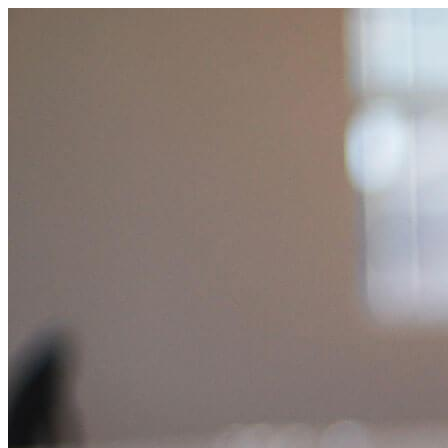
Videre
til
indhold