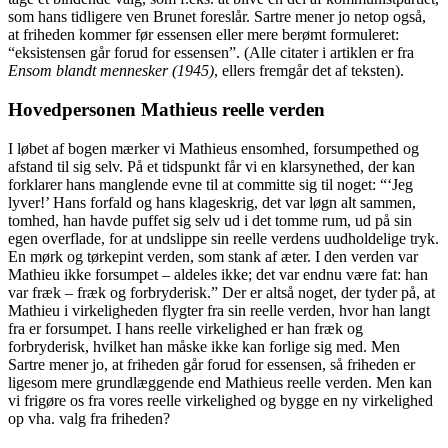
som hans tidligere ven Brunet foreslår. Sartre mener jo netop også,
at friheden kommer før essensen eller mere berømt formuleret:
“eksistensen går forud for essensen”. (Alle citater i artiklen er fra
Ensom blandt mennesker (1945)
, ellers fremgår det af teksten).
Hovedpersonen Mathieus reelle verden
I løbet af bogen mærker vi Mathieus ensomhed, forsumpethed og
afstand til sig selv. På et tidspunkt får vi en klarsynethed, der kan
forklarer hans manglende evne til at committe sig til noget: “‘Jeg
lyver!’ Hans forfald og hans klageskrig, det var løgn alt sammen,
tomhed, han havde puffet sig selv ud i det tomme rum, ud på sin
egen overflade, for at undslippe sin reelle verdens uudholdelige tryk.
En mørk og tørkepint verden, som stank af æter. I den verden var
Mathieu ikke forsumpet – aldeles ikke; det var endnu være fat: han
var fræk – fræk og forbryderisk.” Der er altså noget, der tyder på, at
Mathieu i virkeligheden flygter fra sin reelle verden, hvor han langt
fra er forsumpet. I hans reelle virkelighed er han fræk og
forbryderisk, hvilket han måske ikke kan forlige sig med. Men
Sartre mener jo, at friheden går forud for essensen, så friheden er
ligesom mere grundlæggende end Mathieus reelle verden. Men kan
vi frigøre os fra vores reelle virkelighed og bygge en ny virkelighed
op vha. valg fra friheden?