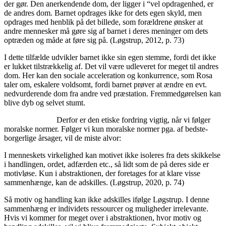
der gør. Den anerkendende dom, der ligger i “vel opdragenhed, er
de andres dom. Barnet opdrages ikke for dets egen skyld, men
opdrages med henblik på det billede, som forældrene ønsker at
andre mennesker må gøre sig af barnet i deres meninger om dets
optræden og måde at føre sig på. (Løgstrup, 2012, p. 73)
I dette tilfælde udvikler barnet ikke sin egen stemme, fordi det ikke
er lukket tilstrækkelig af. Det vil være udleveret for meget til andres
dom. Her kan den sociale acceleration og konkurrence, som Rosa
taler om, eskalere voldsomt, fordi barnet prøver at ændre en evt.
nedvurderende dom fra andre ved præstation. Fremmedgørelsen kan
blive dyb og selvet stumt.
Derfor er den etiske fordring vigtig, når vi følger
moralske normer. Følger vi kun moralske normer pga. af bedste-
borgerlige årsager, vil de miste alvor:
I menneskets virkelighed kan motivet ikke isoleres fra dets skikkelse
i handlingen, ordet, adfærden etc., så lidt som de på deres side er
motivløse. Kun i abstraktionen, der foretages for at klare visse
sammenhænge, kan de adskilles. (Løgstrup, 2020, p. 74)
Så motiv og handling kan ikke adskilles ifølge Løgstrup. I denne
sammenhæng er individets ressourcer og muligheder irrelevante.
Hvis vi kommer for meget over i abstraktionen, hvor motiv og