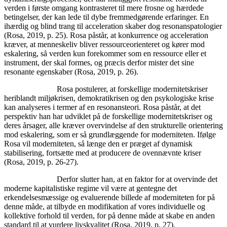
verden i første omgang kontrasteret til mere frosne og hærdede
betingelser, der kan lede til dybe fremmedgørende erfaringer. En
ihærdig og blind trang til acceleration skaber dog resonanspatologier
(Rosa, 2019, p. 25). Rosa påstår, at konkurrence og acceleration
kræver, at menneskeliv bliver ressourceorienteret og kører mod
eskalering, så verden kun forekommer som en ressource eller et
instrument, der skal formes, og præcis derfor mister det sine
resonante egenskaber (Rosa, 2019, p. 26).
Rosa postulerer, at forskellige modernitetskriser
heriblandt miljøkrisen, demokratikrisen og den psykologiske krise
kan analyseres i termer af en resonansteori. Rosa påstår, at det
perspektiv han har udviklet på de forskellige modernitetskriser og
deres årsager, alle kræver overvindelse af den strukturelle orientering
mod eskalering, som er så grundlæggende for moderniteten. Ifølge
Rosa vil moderniteten, så længe den er præget af dynamisk
stabilisering, fortsætte med at producere de ovennævnte kriser
(Rosa, 2019, p. 26-27).
Derfor slutter han, at en faktor for at overvinde det
moderne kapitalistiske regime vil være at gentegne det
erkendelsesmæssige og evaluerende billede af moderniteten for på
denne måde, at tilbyde en modifikation af vores individuelle og
kollektive forhold til verden, for på denne måde at skabe en anden
standard til at vurdere livskvalitet (Rosa, 2019, p. 27).