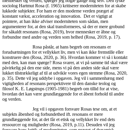
mennesker og verden, spørger jeg nogle gange mig selv. Den tyske
sociolog Hartmut Rosa (f. 1965) kritiserer moderniteten for at skabe
lukkede subjekter. For ham er den moderne verden præget af
konstant vækst, acceleration og innovation. Det er vigtigt at
pointere, at han ikke afviser moderniteten som sådan, men
argumenterer for, at den skal transformeres, så der er mere grobund
for såkaldt resonans (Rosa, 2019), hvor mennesker er åbne og
forbundne med andre og verden som helhed (Rosa, 2019, p. 17).
Rosa påstår, at hans begreb om resonans er
forudsætningen for et vellykket liv, men vi kan ikke fremstille eller
konstruere den (Rosa, 2020, p. 36). Hvordan kommer vi så i kontakt
med den, kan man spørge? Rosa svarer, at vi på samme tid skal være
påvirkelig på den ene side, mens vi på den anden side skal være
lukket tilstrækkeligt af til at udvikle vores egen stemme (Rosa, 2020,
p. 35). Dette vil jeg uddybe i opgaven. Jeg vil i sammenhæng med
vigtigheden af resonans perspektivere til den danske teolog og
filosof K. E. Løgstrups (1905-1981) begreb om tillid for at vise,
hvordan det kan være grundlæggende for et åbent forhold til andre
og verden.
Jeg vil i opgaven forsvare Rosas tese om, at et
subjekts åbenhed og forbundethed ift. resonans er mere
grundlæggende for, at det får et etisk og vellykket liv end dets
ressourcer og muligheder (Rosa, 2019, p.11). Desuden vil jeg
forsvare hans kritik af moderniteten, som præget af dynamisk