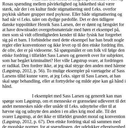
Rosas spænding mellem påvirkelighed og lukkethed skal være
stærk, når der i en kultur finde stigmatisering sted f.eks. overfor
psykisk sårbare grupper med psykose. Eller både stigmatisering og
had når vi f.eks. taler om dydige pædofile. Det er den tidligere
danske toppolitiker Henrik Sass Larsen, der er dømt og fængslet for
at have downloadet overgrebsmateriale med børn et eksempel på,
men som så vidt offentligheden kender til ikke fysisk har forgrebet
sig på et barn. I forbindelse med dette eksempel har han brudt nogle
regler eller konventioner og ikke levet op til den etiske fordring ifm.
de ofre, der er på videoerne. Så spørgsmålet er om folk vil følge den
etiske fordring i tilfældet Sass Larsen og generelt over for subjekter,
som har begået kriminalitet? Her ville Løgstrup svare, at fordringen
er radikal. Den fordrer ikke, at jeg skal stryge den anden med hårene
(Løgstrup, 2012, p. 56). To mulige eksempler på varetagelse af Sass
Larsens tillid kunne være, at jeg f.eks. siger til Sass Larsen, at han
skal søge behandling, eller at fortrydelse og milde øjne kan gå hånd i
hånd.
I eksemplet med Sass Larsen og generelt kan man
spørge som Løgstrup, om et menneske er grænseløst udleveret til det
andet menneskes nåde eller unåde til f.eks. udnyttelse eller til at
hævne sig og udnytte den anden i en alles krig mod alle. Til det
svarer Løgstrup, at det ikke er tilfældet grundet moral og konvention
(Løgstrup, 2012, p. 67). Den etiske fordring skal stå sammen med
de moralske normer, for at spændingen, der udelukker eftergivenhed