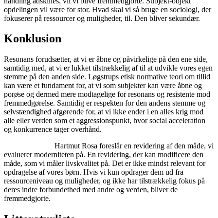
handling adskilles, vil vi blive fremmedgjorte. Subjekt-objekt
opdelingen vil være for stor. Hvad skal vi så bruge en sociologi, der
fokuserer på ressourcer og muligheder, til. Den bliver sekundær.
Konklusion
Resonans forudsætter, at vi er åbne og påvirkelige på den ene side,
samtidig med, at vi er lukket tilstrækkelig af til at udvikle vores egen
stemme på den anden side. Løgstrups etisk normative teori om tillid
kan være et fundament for, at vi som subjekter kan være åbne og
porøse og dermed mere modtagelige for resonans og resistente mod
fremmedgørelse. Samtidig er respekten for den andens stemme og
selvstændighed afgørende for, at vi ikke ender i en alles krig mod
alle eller verden som et aggressionspunkt, hvor social acceleration
og konkurrence tager overhånd.
Hartmut Rosa foreslår en revidering af den måde, vi
evaluerer moderniteten på. En revidering, der kan modificere den
måde, som vi måler livskvalitet på. Det er ikke mindst relevant for
opdragelse af vores børn. Hvis vi kun opdrager dem ud fra
ressourceniveau og muligheder, og ikke har tilstrækkelig fokus på
deres indre forbundethed med andre og verden, bliver de
fremmedgjorte.