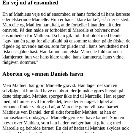
En vej ud af ensomhed
En af Mathieus veje ud af ensomhed er hans forhold til hans kæreste
eller elskerinde Marcelle. Hun er hans “klare tanke”, står der et sted.
Marcelle og Mathieu har aftalt, at de fortæller hinanden alt uden
omsvøb. På den måde er forholdet til Marcelle et bolværk mod
ensomheden for Mathieu. Da han gik ind i forholdet med hende
“gav han én gang for alle afkald på ensomme tanker, på de friske, de
tågede og tøvende tanker, som før pilede ind i hans bevidsthed med
fiskens stjålne hast. Han kunne kun elske Marcelle fuldkommen
klarhjernet: hun var hans klare tanke, hans kammerat, hans vidne,
rådgiver, dommer.”
Aborten og vennen Daniels hævn
Men Mathieu har gjort Marcelle gravid. Han tager det som en
selvfølge, at hun skal have en abort, der jo måtte gøres illegalt på
dette tidspunkt. Mathieu spørger ikke ind til Marcelle. Han regner
med, at hun selv vil fortælle det, hvis der er noget. I løbet af
romanen finder vi dog ud af, at Marcelle gerne vil have barnet.
Mathieus ven Daniel, der til sidst fortæller Mathieu, at han er
homoseksuel, opdager, at Marcelle gerne vil have barnet. Som en
hævn over Mathieu, som han hader, vælger han at gifte sig med
Marcelle og beholde barnet. En del af hadet til Mathieu skyldes nok