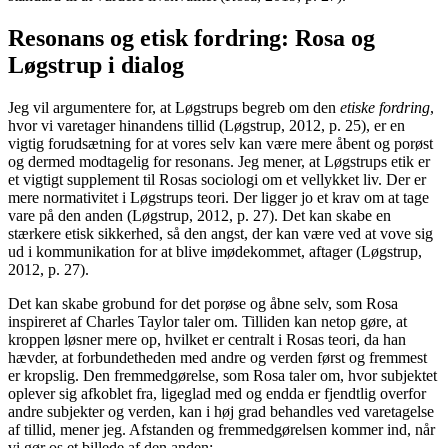
Resonans og etisk fordring: Rosa og
Løgstrup i dialog
Jeg vil argumentere for, at Løgstrups begreb om den
etiske fordring
,
hvor vi varetager hinandens tillid (Løgstrup, 2012, p. 25), er en
vigtig forudsætning for at vores selv kan være mere åbent og porøst
og dermed modtagelig for resonans. Jeg mener, at Løgstrups etik er
et vigtigt supplement til Rosas sociologi om et vellykket liv. Der er
mere normativitet i Løgstrups teori. Der ligger jo et krav om at tage
vare på den anden (Løgstrup, 2012, p. 27). Det kan skabe en
stærkere etisk sikkerhed, så den angst, der kan være ved at vove sig
ud i kommunikation for at blive imødekommet, aftager (Løgstrup,
2012, p. 27).
Det kan skabe grobund for det porøse og åbne selv, som Rosa
inspireret af Charles Taylor taler om. Tilliden kan netop gøre, at
kroppen løsner mere op, hvilket er centralt i Rosas teori, da han
hævder, at forbundetheden med andre og verden først og fremmest
er kropslig. Den fremmedgørelse, som Rosa taler om, hvor subjektet
oplever sig afkoblet fra, ligeglad med og endda er fjendtlig overfor
andre subjekter og verden, kan i høj grad behandles ved varetagelse
af tillid, mener jeg. Afstanden og fremmedgørelsen kommer ind, når
vi gør os et billede af den anden: