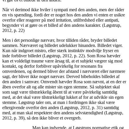
Når vi derimod ikke hviler i sympati med den anden, men der råder
en vis spænding, fordi der er noget hos den anden vi enten er usikre
overfor eller reagerer på med irritation, utilfredshed eller antipati,
begynder vi at gøre os et billed af den andens karakter. (Løgstrup,
2012, p. 22)
Men i det personlige nærvær, hvor tilliden råder, bryder billedet
sammen. Nærværet og billedet udelukker hinanden. Billedet viger.
Kun når indgroet mistro, eller stærk instinktiv modvilje fryser en
inde forbliver billedet (Løgstrup, 2012, p. 22). Som Rosa hævder
kan et voldeligt traume være årsag til, at et subjekt vægrer sig mod
kontakt, og derfor forbliver upåvirkelig for resonans fra
omverdenen, og dermed bliver der afstand i nærværet eller nærmere
sagt, der bliver ikke noget nærvær. Derved bibeholdes billedet af
den anden i samvær. Omvendt hævder Rosa som nævnt, at en der er
åben overfor alt og alle mister sin egen stemme. Så subjektet skal
som sagt være tilstrækkelig åbent til at være påvirkelig samtidig
med, at det skal være tilstrækkeligt lukket af for at udvikle sin egen
stemme. Løgstrup taler om, at man i fordringen ikke skal være
eftergivende overfor den anden (Løgstrup, 2012, p. 31) samtidig
med, at man skal respektere den andens selvstændighed (Løgstrup,
2012, p. 39), så den ikke bliver et overgreb.
Man kan indvende, at Løgstrups normative etik og