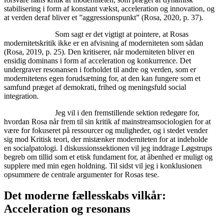
stabilisering i form af konstant vækst, acceleration og innovation, og
at verden deraf bliver et ”aggressionspunkt” (Rosa, 2020, p. 37).
Som sagt er det vigtigt at pointere, at Rosas
modernitetskritik ikke er en afvisning af moderniteten som sådan
(Rosa, 2019, p. 25). Den kritiserer, når moderniteten bliver en
ensidig dominans i form af acceleration og konkurrence. Det
undergraver resonansen i forholdet til andre og verden, som er
modernitetens egen forudsætning for, at den kan fungere som et
samfund præget af demokrati, frihed og meningsfuld social
integration.
Jeg vil i den fremstillende sektion redegøre for,
hvordan Rosa når frem til sin kritik af mainstreamsociologien for at
være for fokuseret på ressourcer og muligheder, og i stedet vender
sig mod Kritisk teori, der mistænker moderniteten for at indeholde
en socialpatologi. I diskussionssektionen vil jeg inddrage Løgstrups
begreb om tillid som et etisk fundament for, at åbenhed er muligt og
supplere med min egen holdning. Til sidst vil jeg i konklusionen
opsummere de centrale argumenter for Rosas tese.
Det moderne fællesskabs vilkår:
Acceleration og resonans