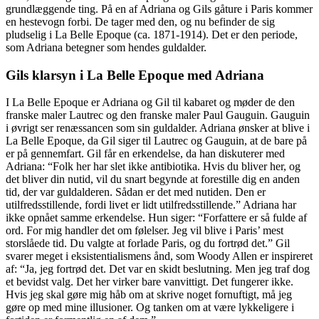
grundlæggende ting. På en af Adriana og Gils gåture i Paris kommer
en hestevogn forbi. De tager med den, og nu befinder de sig
pludselig i La Belle Epoque (ca. 1871-1914). Det er den periode,
som Adriana betegner som hendes guldalder.
Gils klarsyn i La Belle Epoque med Adriana
I La Belle Epoque er Adriana og Gil til kabaret og møder de den
franske maler Lautrec og den franske maler Paul Gauguin. Gauguin
i øvrigt ser renæssancen som sin guldalder. Adriana ønsker at blive i
La Belle Epoque, da Gil siger til Lautrec og Gauguin, at de bare på
er på gennemfart. Gil får en erkendelse, da han diskuterer med
Adriana: “Folk her har slet ikke antibiotika. Hvis du bliver her, og
det bliver din nutid, vil du snart begynde at forestille dig en anden
tid, der var guldalderen. Sådan er det med nutiden. Den er
utilfredsstillende, fordi livet er lidt utilfredsstillende.” Adriana har
ikke opnået samme erkendelse. Hun siger: “Forfattere er så fulde af
ord. For mig handler det om følelser. Jeg vil blive i Paris’ mest
storslåede tid. Du valgte at forlade Paris, og du fortrød det.” Gil
svarer meget i eksistentialismens ånd, som Woody Allen er inspireret
af: “Ja, jeg fortrød det. Det var en skidt beslutning. Men jeg traf dog
et bevidst valg. Det her virker bare vanvittigt. Det fungerer ikke.
Hvis jeg skal gøre mig håb om at skrive noget fornuftigt, må jeg
gøre op med mine illusioner. Og tanken om at være lykkeligere i