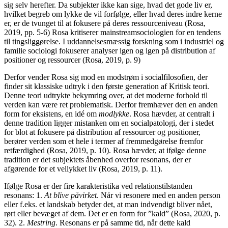
sig selv herefter. Da subjekter ikke kan sige, hvad det gode liv er,
hvilket begreb om lykke de vil forfølge, eller hvad deres indre kerne
er, er de tvunget til at fokusere på deres ressourceniveau (Rosa,
2019, pp. 5-6) Rosa kritiserer mainstreamsociologien for en tendens
til tingsliggørelse. I uddannelsesmæssig forskning som i industriel og
familie sociologi fokuserer analyser igen og igen på distribution af
positioner og ressourcer (Rosa, 2019, p. 9)
Derfor vender Rosa sig mod en modstrøm i socialfilosofien, der
finder sit klassiske udtryk i den første generation af Kritisk teori.
Denne teori udtrykte bekymring over, at det moderne forhold til
verden kan være ret problematisk. Derfor fremhæver den en anden
form for eksistens, en idé om
modlykke
. Rosa hævder, at centralt i
denne tradition ligger mistanken om en socialpatologi, der i stedet
for blot at fokusere på distribution af ressourcer og positioner,
berører verden som et hele i termer af fremmedgørelse fremfor
retfærdighed (Rosa, 2019, p. 10). Rosa hævder, at ifølge denne
tradition er det subjektets åbenhed overfor resonans, der er
afgørende for et vellykket liv (Rosa, 2019, p. 11).
Ifølge Rosa er der fire karakteristika ved relationstilstanden
resonans: 1.
At blive påvirket
. Når vi resonere med en anden person
eller f.eks. et landskab betyder det, at man indvendigt bliver nået,
rørt eller bevæget af dem. Det er en form for ”kald” (Rosa, 2020, p.
32). 2.
Mestring
. Resonans er på samme tid, når dette kald