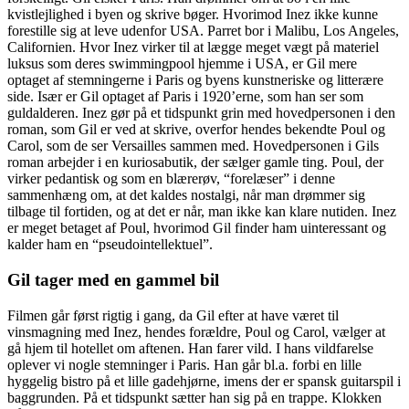
kvistlejlighed i byen og skrive bøger. Hvorimod Inez ikke kunne
forestille sig at leve udenfor USA. Parret bor i Malibu, Los Angeles,
Californien. Hvor Inez virker til at lægge meget vægt på materiel
luksus som deres swimmingpool hjemme i USA, er Gil mere
optaget af stemningerne i Paris og byens kunstneriske og litterære
side. Især er Gil optaget af Paris i 1920’erne, som han ser som
guldalderen. Inez gør på et tidspunkt grin med hovedpersonen i den
roman, som Gil er ved at skrive, overfor hendes bekendte Poul og
Carol, som de ser Versailles sammen med. Hovedpersonen i Gils
roman arbejder i en kuriosabutik, der sælger gamle ting. Poul, der
virker pedantisk og som en blærerøv, “forelæser” i denne
sammenhæng om, at det kaldes nostalgi, når man drømmer sig
tilbage til fortiden, og at det er når, man ikke kan klare nutiden. Inez
er meget betaget af Poul, hvorimod Gil finder ham uinteressant og
kalder ham en “pseudointellektuel”.
Gil tager med en gammel bil
Filmen går først rigtig i gang, da Gil efter at have været til
vinsmagning med Inez, hendes forældre, Poul og Carol, vælger at
gå hjem til hotellet om aftenen. Han farer vild. I hans vildfarelse
oplever vi nogle stemninger i Paris. Han går bl.a. forbi en lille
hyggelig bistro på et lille gadehjørne, imens der er spansk guitarspil i
baggrunden. På et tidspunkt sætter han sig på en trappe. Klokken