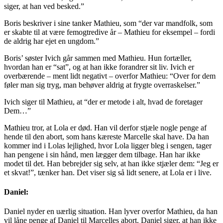
siger, at han ved besked.”
Boris beskriver i sine tanker Mathieu, som “der var mandfolk, som
er skabte til at være femogtredive år – Mathieu for eksempel – fordi
de aldrig har ejet en ungdom.”
Boris’ søster Ivich går sammen med Mathieu. Hun fortæller,
hvordan han er “sat”, og at han ikke forandrer sit liv. Ivich er
overbærende – ment lidt negativt – overfor Mathieu: “Over for dem
føler man sig tryg, man behøver aldrig at frygte overraskelser.”
Ivich siger til Mathieu, at “der er metode i alt, hvad de foretager
Dem…”
Mathieu tror, at Lola er død. Han vil derfor stjæle nogle penge af
hende til den abort, som hans kæreste Marcelle skal have. Da han
kommer ind i Lolas lejlighed, hvor Lola ligger bleg i sengen, tager
han pengene i sin hånd, men lægger dem tilbage. Han har ikke
modet til det. Han bebrejder sig selv, at han ikke stjæler dem: “Jeg er
et skvat!”, tænker han. Det viser sig så lidt senere, at Lola er i live.
Daniel:
Daniel nyder en uærlig situation. Han lyver overfor Mathieu, da han
vil låne penge af Daniel til Marcelles abort. Daniel siger, at han ikke