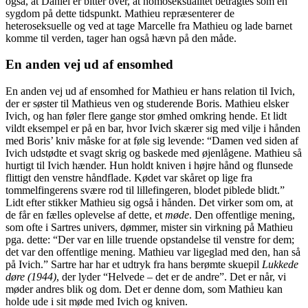
også, at Daniel er bitter over, at homoseksualitet betragtes som en
sygdom på dette tidspunkt. Mathieu repræsenterer de
heteroseksuelle og ved at tage Marcelle fra Mathieu og lade barnet
komme til verden, tager han også hævn på den måde.
En anden vej ud af ensomhed
En anden vej ud af ensomhed for Mathieu er hans relation til Ivich,
der er søster til Mathieus ven og studerende Boris. Mathieu elsker
Ivich, og han føler flere gange stor ømhed omkring hende. Et lidt
vildt eksempel er på en bar, hvor Ivich skærer sig med vilje i hånden
med Boris’ kniv måske for at føle sig levende: “Damen ved siden af
Ivich udstødte et svagt skrig og baskede med øjenlågene. Mathieu så
hurtigt til Ivich hænder. Hun holdt kniven i højre hånd og flunsede
flittigt den venstre håndflade. Kødet var skåret op lige fra
tommelfingerens svære rod til lillefingeren, blodet piblede blidt.”
Lidt efter stikker Mathieu sig også i hånden. Det virker som om, at
de får en fælles oplevelse af dette, et
møde
. Den offentlige mening,
som ofte i Sartres univers, dømmer, mister sin virkning på Mathieu
pga. dette: “Der var en lille truende opstandelse til venstre for dem;
det var den offentlige mening. Mathieu var ligeglad med den, han så
på Ivich.” Sartre har har et udtryk fra hans berømte skuepil
Lukkede
døre (1944)
, der lyder “Helvede – det er de andre”. Det er når, vi
møder andres blik og dom. Det er denne dom, som Mathieu kan
holde ude i sit møde med Ivich og kniven.