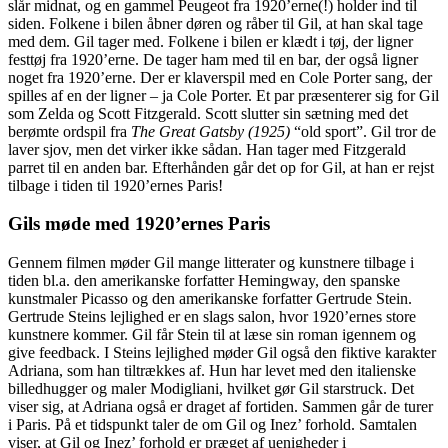
slår midnat, og en gammel Peugeot fra 1920’erne(!) holder ind til
siden. Folkene i bilen åbner døren og råber til Gil, at han skal tage
med dem. Gil tager med. Folkene i bilen er klædt i tøj, der ligner
festtøj fra 1920’erne. De tager ham med til en bar, der også ligner
noget fra 1920’erne. Der er klaverspil med en Cole Porter sang, der
spilles af en der ligner – ja Cole Porter. Et par præsenterer sig for Gil
som Zelda og Scott Fitzgerald. Scott slutter sin sætning med det
berømte ordspil fra
The Great Gatsby (1925)
“old sport”. Gil tror de
laver sjov, men det virker ikke sådan. Han tager med Fitzgerald
parret til en anden bar. Efterhånden går det op for Gil, at han er rejst
tilbage i tiden til 1920’ernes Paris!
Gils møde med 1920’ernes Paris
Gennem filmen møder Gil mange litterater og kunstnere tilbage i
tiden bl.a. den amerikanske forfatter Hemingway, den spanske
kunstmaler Picasso og den amerikanske forfatter Gertrude Stein.
Gertrude Steins lejlighed er en slags salon, hvor 1920’ernes store
kunstnere kommer. Gil får Stein til at læse sin roman igennem og
give feedback. I Steins lejlighed møder Gil også den fiktive karakter
Adriana, som han tiltrækkes af. Hun har levet med den italienske
billedhugger og maler Modigliani, hvilket gør Gil starstruck. Det
viser sig, at Adriana også er draget af fortiden. Sammen går de turer
i Paris. På et tidspunkt taler de om Gil og Inez’ forhold. Samtalen
viser, at Gil og Inez’ forhold er præget af uenigheder i