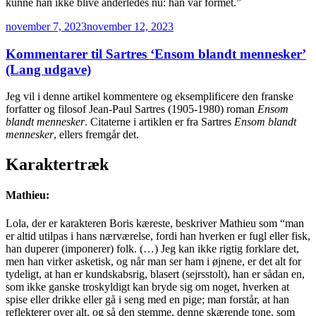
kunne han ikke blive anderledes nu: han var formet.”
Udgivet
november 7, 2023
november 12, 2023
den
Kommentarer til Sartres ‘Ensom blandt mennesker’
(Lang udgave)
Jeg vil i denne artikel kommentere og eksemplificere den franske
forfatter og filosof Jean-Paul Sartres (1905-1980) roman
Ensom
blandt mennesker
. Citaterne i artiklen er fra Sartres
Ensom blandt
mennesker
, ellers fremgår det.
Karaktertræk
Mathieu:
Lola, der er karakteren Boris kæreste, beskriver Mathieu som “man
er altid utilpas i hans nærværelse, fordi han hverken er fugl eller fisk,
han duperer (imponerer) folk. (…) Jeg kan ikke rigtig forklare det,
men han virker asketisk, og når man ser ham i øjnene, er det alt for
tydeligt, at han er kundskabsrig, blasert (sejrsstolt), han er sådan en,
som ikke ganske troskyldigt kan bryde sig om noget, hverken at
spise eller drikke eller gå i seng med en pige; man forstår, at han
reflekterer over alt, og så den stemme, denne skærende tone, som