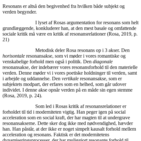
Resonans er altså den begivenhed fra hvilken både subjekt og
verden begynder.
I lyset af Rosas argumentation for resonans som helt
grundlæggende, konkluderer han, at den mest basale og omfattende
sociale kritik må være en kritik af resonansrelationer (Rosa, 2019, p.
21)
Metodisk deler Rosa resonans op i 3 akser. Den
horisontale
resonansakse, som vi møder i vores romantiske og
venskabelige forhold men også i politik. Den
diagonale
resonansakse, der indebærer vores resonansforhold til den materielle
verden. Denne møder vi i vores poetiske holdninger til verden, samt
i arbejde og uddannelse. Den
vertikale
resonansakse, som er
subjektets modpart, der erfares som en helhed, som går udover
individet. I denne akse opnår verden på en måde sin egen stemme
(Rosa, 2019, p. 24).
Som led i Rosas kritik af resonansrelationer er
forholdet til tid i moderniteten vigtig. Han peger igen på social
acceleration som en social kraft, der har magten til at undergrave
resonansakserne. Dette sker dog ikke med nødvendighed, hævder
han. Han påstår, at der ikke er noget simpelt kausalt forhold mellem
acceleration og resonans. Faktisk er det modernitetens
dynamiseringsprocesser, der har muliggjort resonante forhold til