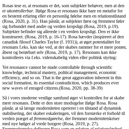
Rosas tese er, at resonans er det, som subjekter behøver, men at den
er
ukontrollerbar
. Ifølge Rosa er resonans ikke bare en metafor for
en bestemt erfaring eller en personlig følelse men en relationstilstand
(Rosa, 2020, p. 31). Han påstår, at subjekter først og fremmest føler
sig forbundet med andre og verden kropsligt (Rosa, 2019, p.19).
Subjekter befinder sig allerede i en verden kropsligt. Den er ikke
konstrueret. (Rosa, 2019, p. 16-17). Rosa hævder (inspireret af den
canadisk filosof Charles Taylor (f. 1931)), at øget potentialitet for
resonans f.eks. kan ske ved, at der skabes rammer for et mere porøst,
åbent og berørbart selv (Rosa, 2019, p. 17). Resonans kan ikke
kontrolleres via f.eks. videnskabelig viden eller politisk styring:
Yet resonance cannot be made controllable through scientific
knowledge, technical mastery, political management, economic
efficiency, and so on. That is the great aggravation inherent in this
social formation, its essential contradiction, which produces ever
new waves of enraged citizens.(Rosa, 2020, pp. 38-39)
Så i vores moderne vestlige samfund øger vi kontrollen for at skabe
mere resonans. Dette er den store modsigelse ifølge Rosa. Rosa
påstår, at så længe moderniteten opererer i en tilstand af dynamisk
stabilisering, der skaber eskaleringen, vil den forstærke et forhold til
verden præget af
fremmedgørelse
, der fremmer modernitetskriser
med nye bølger af vrede borgere (Rosa, 2019, p. 27).
Fremmedgørelse definerer Rosa som en relation af relationsløshed,