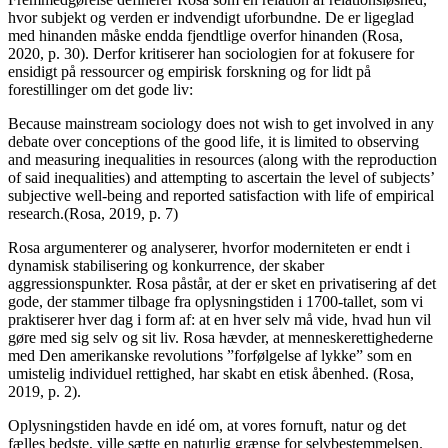
hvor subjekt og verden er indvendigt uforbundne. De er ligeglad
med hinanden måske endda fjendtlige overfor hinanden (Rosa,
2020, p. 30). Derfor kritiserer han sociologien for at fokusere for
ensidigt på ressourcer og empirisk forskning og for lidt på
forestillinger om det gode liv:
Because mainstream sociology does not wish to get involved in any
debate over conceptions of the good life, it is limited to observing
and measuring inequalities in resources (along with the reproduction
of said inequalities) and attempting to ascertain the level of subjects’
subjective well-being and reported satisfaction with life of empirical
research.(Rosa, 2019, p. 7)
Rosa argumenterer og analyserer, hvorfor moderniteten er endt i
dynamisk stabilisering og konkurrence, der skaber
aggressionspunkter. Rosa påstår, at der er sket en privatisering af det
gode, der stammer tilbage fra oplysningstiden i 1700-tallet, som vi
praktiserer hver dag i form af: at en hver selv må vide, hvad hun vil
gøre med sig selv og sit liv. Rosa hævder, at menneskerettighederne
med Den amerikanske revolutions ”forfølgelse af lykke” som en
umistelig individuel rettighed, har skabt en etisk åbenhed. (Rosa,
2019, p. 2).
Oplysningstiden havde en idé om, at vores fornuft, natur og det
fælles bedste, ville sætte en naturlig grænse for selvbestemmelsen.