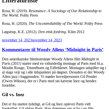
Litteraturliste
Rosa, H. (2019).
Resonance: A Sociology of Our Relationship to
The World
. Polity Press
Rosa, H. (2020).
The Uncontrollability of The World.
Polity Press
Løgstrup, K.E. (2012).
Den etisk fordring.
Klim 2012
Udgivet
november 14, 2023
november 14, 2023
den
Kommentarer til Woody Allens ‘Midnight in Paris’
Den amerikanske filminstruktør Woody Allens film
Midnight in
Paris (2011)
starter med en vidunderlig montage af Paris med bl.a.
Moulin Rouge, Triumfbuen og Eiffeltårnet. Montagen udspiller sig i
al slags vejr og i alle tidspunkter på døgnet. Desuden er der Woody
Allen jazz i baggrunden. Vi møder hovedpersonen Gil Pender
(Owen Wilson), der er i Paris med sin kæreste Inez og hendes
forældre.
Gil vs. Inez
Det er fra starten tydeligt, at Gil og Inez oplever Paris vidt
forskelligt. Gil elsker Paris. Han drømmer om at bo i en lille