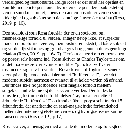
verdslighed og relationalitet. Ifølge Rosa er der altså her opstået en
konflikt mellem to positioner, hvor den ene postulerer subjektet og
verden som konstrueret, imens den anden postulerer verden som
virkelighed og subjektet som dens mulige illusoriske resultat (Rosa,
2019, p. 16).
Den sociologi som Rosa foreslår, der er en sociologi om
menneskelige forhold til verden, antager netop ikke, at subjekter
møder en præformet verden, men postulerer i stedet, at både subjekt
og verden først formes og grundlægges i og gennem deres gensidige
relation (Rosa, 2019, pp. 16-17). Her kan en teori om et mere åben
og porøst selv komme ind. Rosa skriver, at Charles Taylor taler om,
at det moderne selv er svundet ind til et ”punctual self”, der
distancerer sig selv fra verden. Rosa skriver, at Taylor i et senere
værk på en lignende måde taler om et ”buffered self”, hvor det
moderne subjekt nærmest er tvunget til at holde verden på afstand.
Der findes ikke noget iboende semi-magisk forhold mellem
subjektets indre kerne og dets eksterne verden. Der findes kun
kausale og instrumentelle forbindelser. Taylor sætter dette 21.
århundrede ”buffered self” op imod et åbent porøst selv fra det 15.
århundrede, der anerkendte en semi-magisk indre forbundethed
mellem den interne og eksterne verden, og hvor grænserne kunne
transcenderes (Rosa, 2019, p.17).
Rosa skriver, at hensigten med at sætte det moderne og forseglede