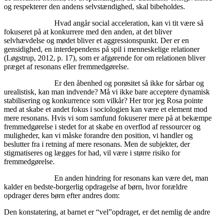
og respekterer den andens selvstændighed, skal bibeholdes.
Hvad angår social acceleration, kan vi tit være så
fokuseret på at konkurrere med den anden, at det bliver
selvhævdelse og mødet bliver et aggressionspunkt. Der er en
gensidighed, en interdependens på spil i menneskelige relationer
(Løgstrup, 2012, p. 17), som er afgørende for om relationen bliver
præget af resonans eller fremmedgørelse.
Er den åbenhed og porøsitet så ikke for sårbar og
urealistisk, kan man indvende? Må vi ikke bare acceptere dynamisk
stabilisering og konkurrence som vilkår? Her tror jeg Rosa pointe
med at skabe et andet fokus i sociologien kan være et element mod
mere resonans. Hvis vi som samfund fokuserer mere på at bekæmpe
fremmedgørelse i stedet for at skabe en overflod af ressourcer og
muligheder, kan vi måske forandre den position, vi handler og
beslutter fra i retning af mere resonans. Men de subjekter, der
stigmatiseres og lægges for had, vil være i større risiko for
fremmedgørelse.
En anden hindring for resonans kan være det, man
kalder en bedste-borgerlig opdragelse af børn, hvor forældre
opdrager deres børn efter andres dom:
Den konstatering, at barnet er “vel”opdraget, er det nemlig de andre