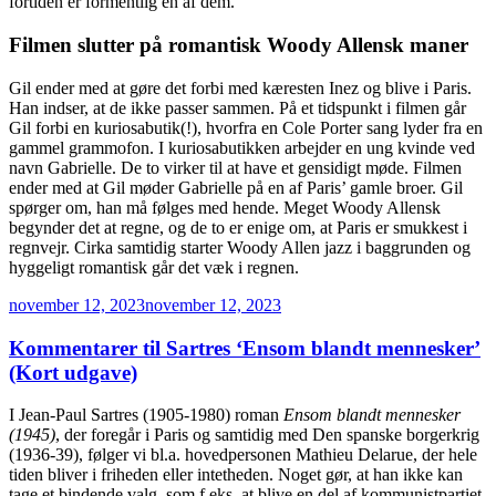
fortiden er formentlig en af dem.”
Filmen slutter på romantisk Woody Allensk maner
Gil ender med at gøre det forbi med kæresten Inez og blive i Paris.
Han indser, at de ikke passer sammen. På et tidspunkt i filmen går
Gil forbi en kuriosabutik(!), hvorfra en Cole Porter sang lyder fra en
gammel grammofon. I kuriosabutikken arbejder en ung kvinde ved
navn Gabrielle. De to virker til at have et gensidigt møde. Filmen
ender med at Gil møder Gabrielle på en af Paris’ gamle broer. Gil
spørger om, han må følges med hende. Meget Woody Allensk
begynder det at regne, og de to er enige om, at Paris er smukkest i
regnvejr. Cirka samtidig starter Woody Allen jazz i baggrunden og
hyggeligt romantisk går det væk i regnen.
Udgivet
november 12, 2023
november 12, 2023
den
Kommentarer til Sartres ‘Ensom blandt mennesker’
(Kort udgave)
I Jean-Paul Sartres (1905-1980) roman
Ensom blandt mennesker
(1945)
, der foregår i Paris og samtidig med Den spanske borgerkrig
(1936-39), følger vi bl.a. hovedpersonen Mathieu Delarue, der hele
tiden bliver i friheden eller intetheden. Noget gør, at han ikke kan
tage et bindende valg, som f.eks. at blive en del af kommunistpartiet,