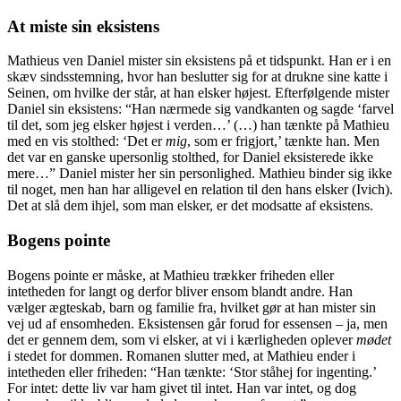
At miste sin eksistens
Mathieus ven Daniel mister sin eksistens på et tidspunkt. Han er i en
skæv sindsstemning, hvor han beslutter sig for at drukne sine katte i
Seinen, om hvilke der står, at han elsker højest. Efterfølgende mister
Daniel sin eksistens: “Han nærmede sig vandkanten og sagde ‘farvel
til det, som jeg elsker højest i verden…’ (…) han tænkte på Mathieu
med en vis stolthed: ‘Det er
mig
, som er frigjort,’ tænkte han. Men
det var en ganske upersonlig stolthed, for Daniel eksisterede ikke
mere…” Daniel mister her sin personlighed. Mathieu binder sig ikke
til noget, men han har alligevel en relation til den hans elsker (Ivich).
Det at slå dem ihjel, som man elsker, er det modsatte af eksistens.
Bogens pointe
Bogens pointe er måske, at Mathieu trækker friheden eller
intetheden for langt og derfor bliver ensom blandt andre. Han
vælger ægteskab, barn og familie fra, hvilket gør at han mister sin
vej ud af ensomheden. Eksistensen går forud for essensen – ja, men
det er gennem dem, som vi elsker, at vi i kærligheden oplever
mødet
i stedet for dommen. Romanen slutter med, at Mathieu ender i
intetheden eller friheden: “Han tænkte: ‘Stor ståhej for ingenting.’
For intet: dette liv var ham givet til intet. Han var intet, og dog