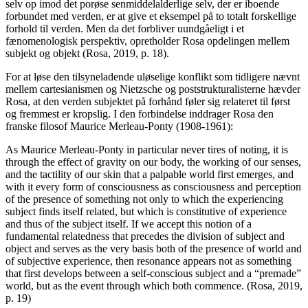
selv op imod det porøse senmiddelalderlige selv, der er iboende
forbundet med verden, er at give et eksempel på to totalt forskellige
forhold til verden. Men da det forbliver uundgåeligt i et
fænomenologisk perspektiv, opretholder Rosa opdelingen mellem
subjekt og objekt (Rosa, 2019, p. 18).
For at løse den tilsyneladende uløselige konflikt som tidligere nævnt
mellem cartesianismen og Nietzsche og poststrukturalisterne hævder
Rosa, at den verden subjektet på forhånd føler sig relateret til først
og fremmest er kropslig. I den forbindelse inddrager Rosa den
franske filosof Maurice Merleau-Ponty (1908-1961):
As Maurice Merleau-Ponty in particular never tires of noting, it is
through the effect of gravity on our body, the working of our senses,
and the tactility of our skin that a palpable world first emerges, and
with it every form of consciousness as consciousness and perception
of the presence of something not only to which the experiencing
subject finds itself related, but which is constitutive of experience
and thus of the subject itself. If we accept this notion of a
fundamental relatedness that precedes the division of subject and
object and serves as the very basis both of the presence of world and
of subjective experience, then resonance appears not as something
that first develops between a self-conscious subject and a “premade”
world, but as the event through which both commence.
(Rosa, 2019,
p. 19)