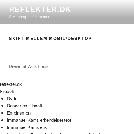
Videre
REFLEKTER.DK
til
Sæt gang i refleksionen
indhold
SKIFT MELLEM MOBIL/DESKTOP
Drevet af WordPress
reflekter.dk
Filosofi
Dyder
Descartes’ filosofi
Empirismen
Immanuel Kants erkendelsesteori
Immanuel Kants etik