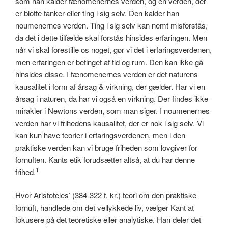
som han kalder fænomenernes verden, og en verden, der
er blotte tanker eller ting i sig selv. Den kalder han
noumenernes verden. Ting i sig selv kan nemt misforstås,
da det i dette tilfælde skal forstås hinsides erfaringen. Men
når vi skal forestille os noget, gør vi det i erfaringsverdenen,
men erfaringen er betinget af tid og rum. Den kan ikke gå
hinsides disse. I fænomenernes verden er det naturens
kausalitet i form af årsag & virkning, der gælder. Har vi en
årsag i naturen, da har vi også en virkning. Der findes ikke
mirakler i Newtons verden, som man siger. I noumenernes
verden har vi frihedens kausalitet, der er nok i sig selv. Vi
kan kun have teorier i erfaringsverdenen, men i den
praktiske verden kan vi bruge friheden som lovgiver for
fornuften. Kants etik forudsætter altså, at du har denne
1
frihed.
Hvor Aristoteles’ (384-322 f. kr.) teori om den praktiske
fornuft, handlede om det vellykkede liv, vælger Kant at
fokusere på det teoretiske eller analytiske. Han deler det