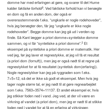
domme har med erfaringen at gøre, og svarer til det Hume
3
kalder
faktiske forhold
. Ved faktiske forhold kan vi benægte
en dom og få en anden dom, der også er
overensstemmende f.eks. “ungkarle er nogle rodehoveder”,
hvis jeg benægter den, får jeg “ungkarle er ikke nogle
rodehoveder”. Begge domme kan jeg gå ud i verden og
finde. Så Kant lægger a priori domme+syntetiske domme
2
sammen, og vi får “syntetiske a priori domme”.
Et
eksempel på syntetiske a priori domme er matematik. Her
ved jeg, før jeg laver et regnestykke, at jeg vil få et resultat
(a priori dom (fornuft)), men jeg er også nødt til at regne på
regnestykket for at få resultatet (syntetisk dom(erfaring)).
Nogle regnestykker kan jeg på ryggraden som f.eks.
7+5=12, så det er ikke så godt et eksempel. Men hvis jeg
tager nogle større tal, er jeg nødt til at gøre regnearbejdet
som f.eks. 7563+3574=11137. Et andet eksempel er, hvis
jeg stikker foden ned i vand. Jeg ved, at der vil være en
virkning af vandet (a priori dom), men jeg er nødt til at stikke
foden ned i vandet for at få en erfaring af virkningen