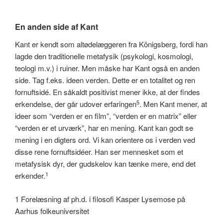
En anden side af Kant
Kant er kendt som altødelæggeren fra Königsberg, fordi han
lagde den traditionelle metafysik (psykologi, kosmologi,
teologi m.v.) i ruiner. Men måske har Kant også en anden
side. Tag f.eks. ideen verden. Dette er en totalitet og ren
fornuftsidé. En såkaldt positivist mener ikke, at der findes
5
erkendelse, der går udover erfaringen
. Men Kant mener, at
ideer som “verden er en film”, “verden er en matrix” eller
“verden er et urværk”, har en mening. Kant kan godt se
mening i en digters ord. Vi kan orientere os i verden ved
disse rene fornuftsidéer. Han ser mennesket som et
metafysisk dyr, der gudskelov kan tænke mere, end det
1
erkender.
1 Forelæsning af ph.d. i filosofi Kasper Lysemose på
Aarhus folkeuniversitet