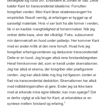
bevægede sig rundt om. Endvidere at Jorden er flad. Dette
kalder Kant for
transcendental idealisme
. Fornuften
foregriber verden. Men Kant låner skæbnesvangert fra
empiristisk filosofi nemlig, at erfaringen er bygget op af
sanseligt materiale. Hvis vi ser bort fra alle former i verden,
får vi en kaotisk mangfoldighed af fornemmelser. Når jeg
ordner dette kaos, sker det vilkårligt. F.eks. subsumerer
min dømmekraft en hund under pattedyr. Her kommer Kant
med en anden kritik af den rene fornuft. Hvad hvis jeg
foregriber erfaringsverdenen og deducerer transcendentalt:
Dette er en hund. Jeg bruger altså rene forstandsbegreber.
Heraf fremkommer det, som er kendt under skematismen.
Jeg har altså et skema, der foregriber eller præfigurerer
verden. Jeg kan altså bilde mig ting ind ligesom Jorden er
flad via transcendental deduktion. Skematismen har altså
med indbildningskraften at gøre. Ender jeg så ikke bare
med at erkende mine egne billeder, kan man spørge? Det
er derfor vigtigt at slå fast for Kant, at erkendelse er en
1
syntese mellem forstand og erfaring.