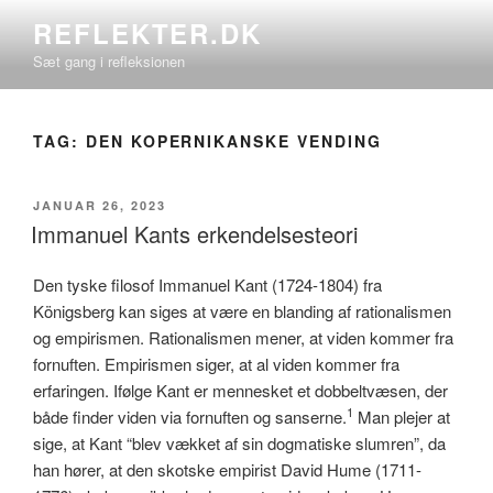
Videre
REFLEKTER.DK
til
Sæt gang i refleksionen
indhold
TAG:
DEN KOPERNIKANSKE VENDING
UDGIVET
JANUAR 26, 2023
DEN
Immanuel Kants erkendelsesteori
Den tyske filosof Immanuel Kant (1724-1804) fra
Königsberg kan siges at være en blanding af rationalismen
og empirismen. Rationalismen mener, at viden kommer fra
fornuften. Empirismen siger, at al viden kommer fra
erfaringen. Ifølge Kant er mennesket et dobbeltvæsen, der
1
både finder viden via fornuften og sanserne.
Man plejer at
sige, at Kant “blev vækket af sin dogmatiske slumren”, da
han hører, at den skotske empirist David Hume (1711-