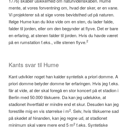
1776) skaber usikkerhed om naturvidenskaben. Hume
mente, at vores forventning om, hvad der sker, er en vane.
Vi projekterer så at sige vores bevidsthed ud på naturen.
Ifølge Hume kan du ikke vide om en sten, du lader falde,
falder til jorden, eller om den begynder at flyve. Det er bare
en erfaring, at stenen falder til jorden. Hvis du havde været
2
på en rumstation f.eks., ville stenen flyve.
Kants svar til Hume
Kant udvikler noget han kalder syntetisk a priori domme. A
priori domme betyder domme før erfaringen. Hvis jeg f.eks.
får at vide, at der skal foregå en stor koncert på et stadion i
Berlin med 50.000 tilskuere. Da kan jeg udelukke, at
stadionet ihvertfald er mindre end et skur. Desuden kan jeg
2
forestille mig en vis størrelse i m
. Selv, hvis tilskuerne sad
på skødet af hinanden, kan jeg regne ud, at stadionet
2
minimum skal være mere end 5 m
f.eks. Syntetiske