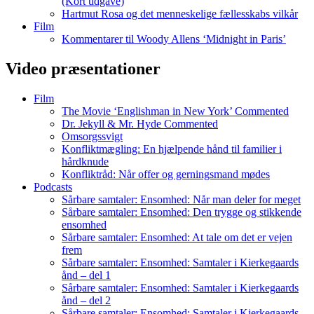
(Kort udgave)
Hartmut Rosa og det menneskelige fællesskabs vilkår
Film
Kommentarer til Woody Allens ‘Midnight in Paris’
Video præsentationer
Film
The Movie ‘Englishman in New York’ Commented
Dr. Jekyll & Mr. Hyde Commented
Omsorgssvigt
Konfliktmægling: En hjælpende hånd til familier i
hårdknude
Konfliktråd: Når offer og gerningsmand mødes
Podcasts
Sårbare samtaler: Ensomhed: Når man deler for meget
Sårbare samtaler: Ensomhed: Den trygge og stikkende
ensomhed
Sårbare samtaler: Ensomhed: At tale om det er vejen
frem
Sårbare samtaler: Ensomhed: Samtaler i Kierkegaards
ånd – del 1
Sårbare samtaler: Ensomhed: Samtaler i Kierkegaards
ånd – del 2
Sårbare samtaler: Ensomhed: Samtaler i Kierkegaards