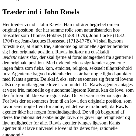
Træder ind i John Rawls
Her træder vi ind i John Rawls. Han indfører begrebet om en
original position, der har samme rolle som naturtilstanden hos
filosoffer som Thomas Hobbes (1588-1679), John Locke (1632-
1704) og Jean-Jacques Rousseau (1712-1778). Vi skal ligesom
forestille os, at Kants frie, autonome og rationelle agenter befinder
sig i den originale position. Rawls indfører nu et såkaldt
uvidenhedens slør
, der skal fjerne al forudindtagethed fra agenterne i
den originale position. Med uvidenhedens slør kender agenterne
ingen fakta som f.eks. køn, etnicitet, religion, seksuelt tilhørsforhold
m.v. Agenterne bagved uvidenhedens slør har nogle lighedspunkter
med Kants agenter. De skal f. eks. selv ræsonnere sig frem til lovene
altså de grundlæggende love i samfundet. Da Rawls agenter antages
at være frie, rationelle og autonome ligesom Kants, kan de love, som
de når frem til ikke være egoistiske. Det vil være selvmodsigende.
For hvis der ræsonneres frem til en lov i den originale position, som
favoriserer nogle frem for andre, vil det være irrationelt, da Rawls
agenter ikke har nogen forudindtagethed. De vil på baggrund af
deres frie rationalitet skabe nogle love, der giver lige rettigheder og
lige muligheder for alle. Rawls agenter tvinges ligesom Kants
agenter til at lave universelle love ud fra deres frie, rationelle
2
autonomi.