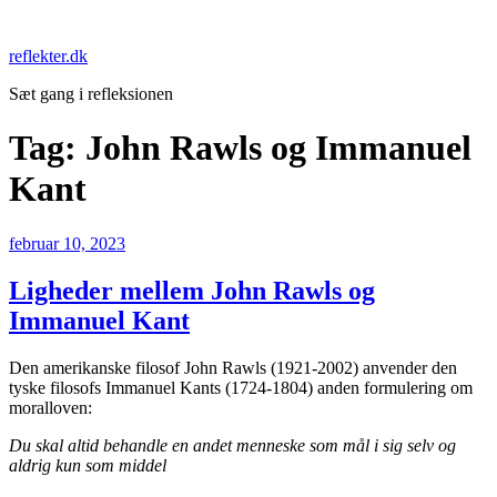
Videre
til
reflekter.dk
indhold
Sæt gang i refleksionen
Tag:
John Rawls og Immanuel
Kant
Udgivet
februar 10, 2023
den
Ligheder mellem John Rawls og
Immanuel Kant
Den amerikanske filosof John Rawls (1921-2002) anvender den
tyske filosofs Immanuel Kants (1724-1804) anden formulering om
moralloven:
Du skal altid behandle en andet menneske som mål i sig selv og
aldrig kun som middel