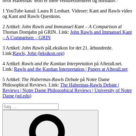
hvor Habermas’ teori er mere venstreorienteret og normativ.
1 YouTube kanal: Laura R Lenhart. Videoer: Kant and Rawls video
og Kant and Rawls Questions.
2 Artikel:
John Rawls and Immanuel Kant – A Comparison
af
Thomas Domjahn på GRIN. Link:
John Rawls and Immanuel Kant
– A Comparison – GRIN
3 Artikel:
John Rawls
påLeksikon for det 21. århundrede.
Link:
Rawls, John (leksikon.org)
4 Artikel:
Rawls and the Kantian Interpretation
på Afterall.net.
Link:
Rawls and the Kantian Interpretation | Papers at Afterall.net
5 Artikel:
The Habermas-Rawls Debate
på Notre Dame
Philosophical Reviews. Link:
The Habermas-Rawls Debate |
Reviews | Notre Dame Philosophical Reviews | University of Notre
Dame (nd.edu)
Søg
efter:
Søg