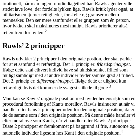
irrationelt, når man ingen forudindtagethed har. Rawls agenter ville i
stedet lave love, der fordelte lykken lige. Rawls kritik lyder også, at
utilitarismen fjerner rettigheder, forskelle og grænser mellem
mennesker. Den ser mere samfundet eller gruppen som én person,
hvor lykken skal maksimeres mest muligt. Rawls prioriterer altså
2
retten frem for nytten.
Rawls’ 2 principper
Rawls udvikler 2 principper i den originale postion, der skal gælde
for at et samfund er retfærdigt. Det 1. princip er:
frihedsprincippet
.
Ifølge dette skal ethvert individ have så uindskrænket frihed som
muligt samtidigt med at andre individer nyder samme grad af frihed.
Det 2. princip er:
differensprincippet
. Ifølge dette er ulighed kun
3
retfærdigt, hvis det kommer de svagest stillede til gode.
Man kan se Rawls’ originale position med uvidenhedens slør som en
procedural fortolkning af Kants morallov. Rawls insinuerer, at når vi
handler efter hans 2 principper uden for den originale position, da er
de de samme som
i
den originale position. På denne måde handler vi
efter morallove som Kants, når vi handler efter Rawls 2 principper.
Disse 2 principper er fremkommet på baggrund af frie, autonome og
4
rationelle individer ligesom hos Kant i den originale position.