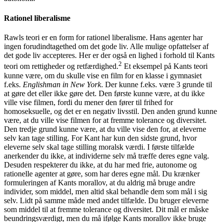
Rationel liberalisme
Rawls teori er en form for rationel liberalisme. Hans agenter har
ingen forudindtagethed om det gode liv. Alle mulige opfattelser af
det gode liv accepteres. Her er der også en lighed i forhold til Kants
2
teori om rettigheder og retfærdighed.
Et eksempel på Kants teori
kunne være, om du skulle vise en film for en klasse i gymnasiet
f.eks.
Englishman in New York
. Der kunne f.eks. være 3 grunde til
at gøre det eller ikke gøre det. Den første kunne være, at du ikke
ville vise filmen, fordi du mener den fører til frihed for
homoseksuelle, og det er en negativ livsstil. Den anden grund kunne
være, at du ville vise filmen for at fremme tolerance og diversitet.
Den tredje grund kunne være, at du ville vise den for, at eleverne
selv kan tage stilling. For Kant har kun den sidste grund, hvor
eleverne selv skal tage stilling moralsk værdi. I første tilfælde
anerkender du ikke, at individerne selv må træffe deres egne valg.
Desuden respekterer du ikke, at du har med frie, autonome og
rationelle agenter at gøre, som har deres egne mål. Du krænker
formuleringen af Kants morallov, at du aldrig må bruge andre
individer, som middel, men altid skal behandle dem som mål i sig
selv. Lidt på samme måde med andet tilfælde. Du bruger eleverne
som middel til at fremme tolerance og diversitet. Dit mål er måske
beundringsværdigt, men du må ifølge Kants morallov ikke bruge