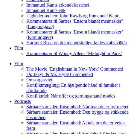
Immanuel Kants erkendelsesteori
Immanuel Kants etik
Ligheder mellem John Rawls og Immanuel Kant
Kommentarer til Sartres ‘Ensom blandt mennesker’
(Lang udgave)
Kommentarer til Sartres ‘Ensom blandt mennesker’
(Kort udgave)
Hartmut Rosa og det menneskelige fællesskabs vilkår
Film
Kommentarer til Woody Allens ‘Midnight in Paris’
Film
The Movie ‘Englishman in New York’ Commented
Dr. Jekyll & Mr. Hyde Commented
Omsorgssvigt
Konfliktmægling: En hjælpende hånd til familier i
hårdknude
Konfliktråd: Når offer og gerningsmand mødes
Podcasts
Sårbare samtaler: Ensomhed: Når man deler for meget
Sårbare samtaler: Ensomhed: Den trygge og stikkende
ensomhed
Sårbare samtaler: Ensomhed: At tale om det er vejen
frem
Sårbare samtaler: Ensomhed: Samtaler i Kierkegaards