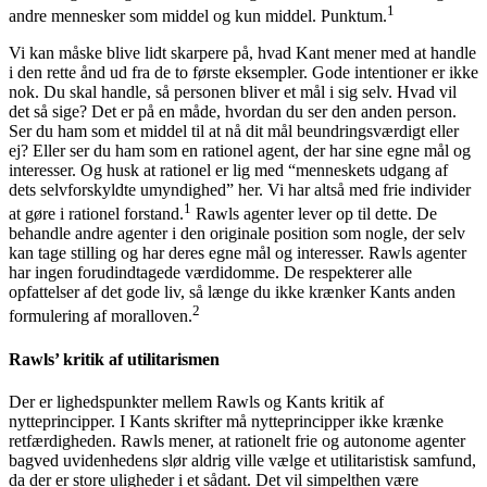
1
andre mennesker som middel og kun middel. Punktum.
Vi kan måske blive lidt skarpere på, hvad Kant mener med at handle
i den rette ånd ud fra de to første eksempler. Gode intentioner er ikke
nok. Du skal handle, så personen bliver et mål i sig selv. Hvad vil
det så sige? Det er på en måde, hvordan du ser den anden person.
Ser du ham som et middel til at nå dit mål beundringsværdigt eller
ej? Eller ser du ham som en rationel agent, der har sine egne mål og
interesser. Og husk at rationel er lig med “menneskets udgang af
dets selvforskyldte umyndighed” her. Vi har altså med frie individer
1
at gøre i rationel forstand.
Rawls agenter lever op til dette. De
behandle andre agenter i den originale position som nogle, der selv
kan tage stilling og har deres egne mål og interesser. Rawls agenter
har ingen forudindtagede værdidomme. De respekterer alle
opfattelser af det gode liv, så længe du ikke krænker Kants anden
2
formulering af moralloven.
Rawls’ kritik af utilitarismen
Der er lighedspunkter mellem Rawls og Kants kritik af
nytteprincipper. I Kants skrifter må nytteprincipper ikke krænke
retfærdigheden. Rawls mener, at rationelt frie og autonome agenter
bagved uvidenhedens slør aldrig ville vælge et utilitaristisk samfund,
da der er store uligheder i et sådant. Det vil simpelthen være