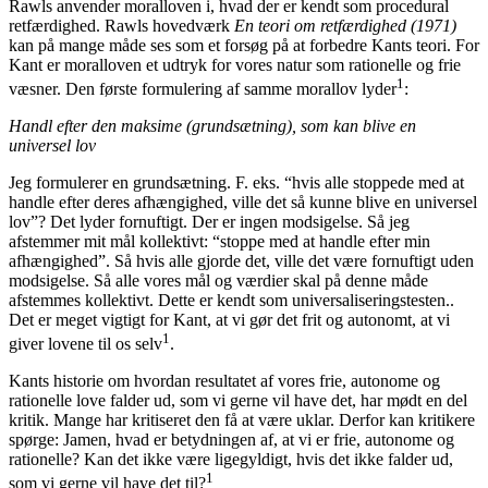
Rawls anvender moralloven i, hvad der er kendt som procedural
retfærdighed. Rawls hovedværk
En teori om retfærdighed (1971)
kan på mange måde ses som et forsøg på at forbedre Kants teori. For
Kant er moralloven et udtryk for vores natur som rationelle og frie
1
væsner. Den første formulering af samme morallov lyder
:
Handl efter den maksime (grundsætning), som kan blive en
universel lov
Jeg formulerer en grundsætning. F. eks. “hvis alle stoppede med at
handle efter deres afhængighed, ville det så kunne blive en universel
lov”? Det lyder fornuftigt. Der er ingen modsigelse. Så jeg
afstemmer mit mål kollektivt: “stoppe med at handle efter min
afhængighed”. Så hvis alle gjorde det, ville det være fornuftigt uden
modsigelse. Så alle vores mål og værdier skal på denne måde
afstemmes kollektivt. Dette er kendt som universaliseringstesten..
Det er meget vigtigt for Kant, at vi gør det frit og autonomt, at vi
1
giver lovene til os selv
.
Kants historie om hvordan resultatet af vores frie, autonome og
rationelle love falder ud, som vi gerne vil have det, har mødt en del
kritik. Mange har kritiseret den få at være uklar. Derfor kan kritikere
spørge: Jamen, hvad er betydningen af, at vi er frie, autonome og
rationelle? Kan det ikke være ligegyldigt, hvis det ikke falder ud,
1
som vi gerne vil have det til?