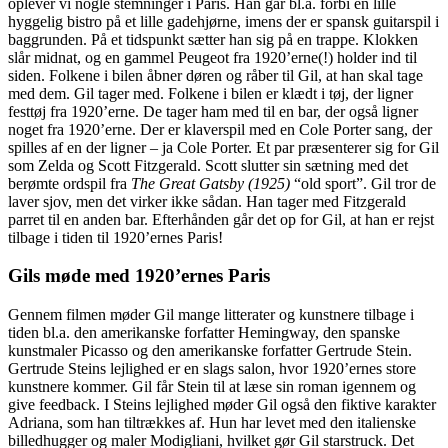
oplever vi nogle stemninger i Paris. Han går bl.a. forbi en lille
hyggelig bistro på et lille gadehjørne, imens der er spansk guitarspil i
baggrunden. På et tidspunkt sætter han sig på en trappe. Klokken
slår midnat, og en gammel Peugeot fra 1920’erne(!) holder ind til
siden. Folkene i bilen åbner døren og råber til Gil, at han skal tage
med dem. Gil tager med. Folkene i bilen er klædt i tøj, der ligner
festtøj fra 1920’erne. De tager ham med til en bar, der også ligner
noget fra 1920’erne. Der er klaverspil med en Cole Porter sang, der
spilles af en der ligner – ja Cole Porter. Et par præsenterer sig for Gil
som Zelda og Scott Fitzgerald. Scott slutter sin sætning med det
berømte ordspil fra
The Great Gatsby (1925)
“old sport”. Gil tror de
laver sjov, men det virker ikke sådan. Han tager med Fitzgerald
parret til en anden bar. Efterhånden går det op for Gil, at han er rejst
tilbage i tiden til 1920’ernes Paris!
Gils møde med 1920’ernes Paris
Gennem filmen møder Gil mange litterater og kunstnere tilbage i
tiden bl.a. den amerikanske forfatter Hemingway, den spanske
kunstmaler Picasso og den amerikanske forfatter Gertrude Stein.
Gertrude Steins lejlighed er en slags salon, hvor 1920’ernes store
kunstnere kommer. Gil får Stein til at læse sin roman igennem og
give feedback. I Steins lejlighed møder Gil også den fiktive karakter
Adriana, som han tiltrækkes af. Hun har levet med den italienske
billedhugger og maler Modigliani, hvilket gør Gil starstruck. Det