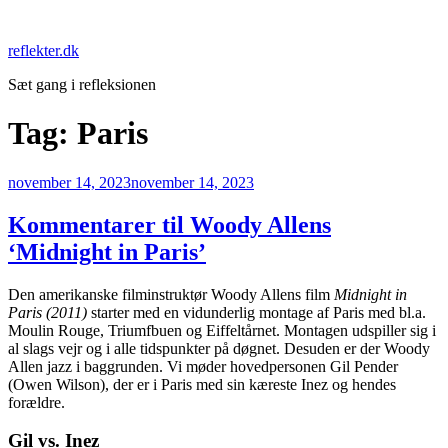
Videre
til
reflekter.dk
indhold
Sæt gang i refleksionen
Tag:
Paris
Udgivet
november 14, 2023
november 14, 2023
den
Kommentarer til Woody Allens
‘Midnight in Paris’
Den amerikanske filminstruktør Woody Allens film
Midnight in
Paris (2011)
starter med en vidunderlig montage af Paris med bl.a.
Moulin Rouge, Triumfbuen og Eiffeltårnet. Montagen udspiller sig i
al slags vejr og i alle tidspunkter på døgnet. Desuden er der Woody
Allen jazz i baggrunden. Vi møder hovedpersonen Gil Pender
(Owen Wilson), der er i Paris med sin kæreste Inez og hendes
forældre.
Gil vs. Inez