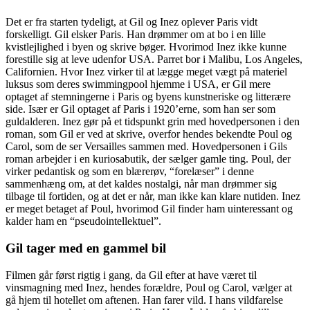
Det er fra starten tydeligt, at Gil og Inez oplever Paris vidt
forskelligt. Gil elsker Paris. Han drømmer om at bo i en lille
kvistlejlighed i byen og skrive bøger. Hvorimod Inez ikke kunne
forestille sig at leve udenfor USA. Parret bor i Malibu, Los Angeles,
Californien. Hvor Inez virker til at lægge meget vægt på materiel
luksus som deres swimmingpool hjemme i USA, er Gil mere
optaget af stemningerne i Paris og byens kunstneriske og litterære
side. Især er Gil optaget af Paris i 1920’erne, som han ser som
guldalderen. Inez gør på et tidspunkt grin med hovedpersonen i den
roman, som Gil er ved at skrive, overfor hendes bekendte Poul og
Carol, som de ser Versailles sammen med. Hovedpersonen i Gils
roman arbejder i en kuriosabutik, der sælger gamle ting. Poul, der
virker pedantisk og som en blærerøv, “forelæser” i denne
sammenhæng om, at det kaldes nostalgi, når man drømmer sig
tilbage til fortiden, og at det er når, man ikke kan klare nutiden. Inez
er meget betaget af Poul, hvorimod Gil finder ham uinteressant og
kalder ham en “pseudointellektuel”.
Gil tager med en gammel bil
Filmen går først rigtig i gang, da Gil efter at have været til
vinsmagning med Inez, hendes forældre, Poul og Carol, vælger at
gå hjem til hotellet om aftenen. Han farer vild. I hans vildfarelse