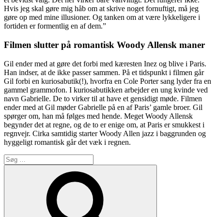
Hvis jeg skal gøre mig håb om at skrive noget fornuftigt, må jeg
gøre op med mine illusioner. Og tanken om at være lykkeligere i
fortiden er formentlig en af dem.”
Filmen slutter på romantisk Woody Allensk maner
Gil ender med at gøre det forbi med kæresten Inez og blive i Paris.
Han indser, at de ikke passer sammen. På et tidspunkt i filmen går
Gil forbi en kuriosabutik(!), hvorfra en Cole Porter sang lyder fra en
gammel grammofon. I kuriosabutikken arbejder en ung kvinde ved
navn Gabrielle. De to virker til at have et gensidigt møde. Filmen
ender med at Gil møder Gabrielle på en af Paris’ gamle broer. Gil
spørger om, han må følges med hende. Meget Woody Allensk
begynder det at regne, og de to er enige om, at Paris er smukkest i
regnvejr. Cirka samtidig starter Woody Allen jazz i baggrunden og
hyggeligt romantisk går det væk i regnen.
Søg
efter:
Søg