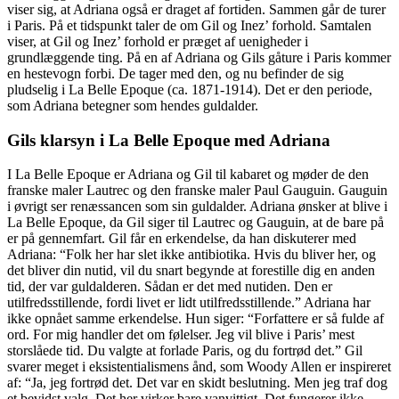
viser sig, at Adriana også er draget af fortiden. Sammen går de turer
i Paris. På et tidspunkt taler de om Gil og Inez’ forhold. Samtalen
viser, at Gil og Inez’ forhold er præget af uenigheder i
grundlæggende ting. På en af Adriana og Gils gåture i Paris kommer
en hestevogn forbi. De tager med den, og nu befinder de sig
pludselig i La Belle Epoque (ca. 1871-1914). Det er den periode,
som Adriana betegner som hendes guldalder.
Gils klarsyn i La Belle Epoque med Adriana
I La Belle Epoque er Adriana og Gil til kabaret og møder de den
franske maler Lautrec og den franske maler Paul Gauguin. Gauguin
i øvrigt ser renæssancen som sin guldalder. Adriana ønsker at blive i
La Belle Epoque, da Gil siger til Lautrec og Gauguin, at de bare på
er på gennemfart. Gil får en erkendelse, da han diskuterer med
Adriana: “Folk her har slet ikke antibiotika. Hvis du bliver her, og
det bliver din nutid, vil du snart begynde at forestille dig en anden
tid, der var guldalderen. Sådan er det med nutiden. Den er
utilfredsstillende, fordi livet er lidt utilfredsstillende.” Adriana har
ikke opnået samme erkendelse. Hun siger: “Forfattere er så fulde af
ord. For mig handler det om følelser. Jeg vil blive i Paris’ mest
storslåede tid. Du valgte at forlade Paris, og du fortrød det.” Gil
svarer meget i eksistentialismens ånd, som Woody Allen er inspireret
af: “Ja, jeg fortrød det. Det var en skidt beslutning. Men jeg traf dog
et bevidst valg. Det her virker bare vanvittigt. Det fungerer ikke.