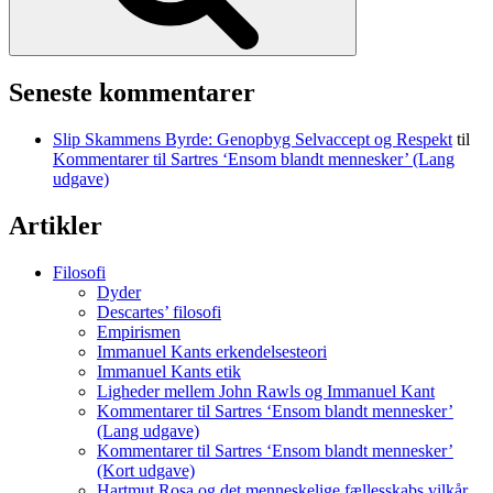
Seneste kommentarer
Slip Skammens Byrde: Genopbyg Selvaccept og Respekt
til
Kommentarer til Sartres ‘Ensom blandt mennesker’ (Lang
udgave)
Artikler
Filosofi
Dyder
Descartes’ filosofi
Empirismen
Immanuel Kants erkendelsesteori
Immanuel Kants etik
Ligheder mellem John Rawls og Immanuel Kant
Kommentarer til Sartres ‘Ensom blandt mennesker’
(Lang udgave)
Kommentarer til Sartres ‘Ensom blandt mennesker’
(Kort udgave)
Hartmut Rosa og det menneskelige fællesskabs vilkår