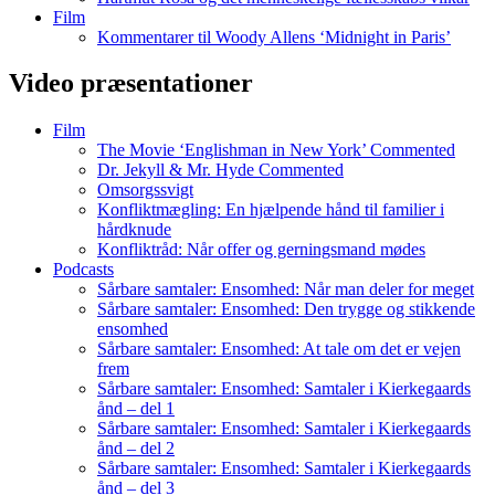
Film
Kommentarer til Woody Allens ‘Midnight in Paris’
Video præsentationer
Film
The Movie ‘Englishman in New York’ Commented
Dr. Jekyll & Mr. Hyde Commented
Omsorgssvigt
Konfliktmægling: En hjælpende hånd til familier i
hårdknude
Konfliktråd: Når offer og gerningsmand mødes
Podcasts
Sårbare samtaler: Ensomhed: Når man deler for meget
Sårbare samtaler: Ensomhed: Den trygge og stikkende
ensomhed
Sårbare samtaler: Ensomhed: At tale om det er vejen
frem
Sårbare samtaler: Ensomhed: Samtaler i Kierkegaards
ånd – del 1
Sårbare samtaler: Ensomhed: Samtaler i Kierkegaards
ånd – del 2
Sårbare samtaler: Ensomhed: Samtaler i Kierkegaards
ånd – del 3