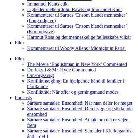
Immanuel Kants etik
Ligheder mellem John Rawls og Immanuel Kant
Kommentarer til Sartres ‘Ensom blandt mennesker’
(Lang udgave)
Kommentarer til Sartres ‘Ensom blandt mennesker’
(Kort udgave)
Hartmut Rosa og det menneskelige fællesskabs vilkår
Film
Kommentarer til Woody Allens ‘Midnight in Paris’
Film
The Movie ‘Englishman in New York’ Commented
Dr. Jekyll & Mr. Hyde Commented
Omsorgssvigt
Konfliktmægling: En hjælpende hånd til familier i
hårdknude
Konfliktråd: Når offer og gerningsmand mødes
Podcasts
Sårbare samtaler: Ensomhed: Når man deler for meget
Sårbare samtaler: Ensomhed: Den trygge og stikkende
ensomhed
Sårbare samtaler: Ensomhed: At tale om det er vejen
frem
Sårbare samtaler: Ensomhed: Samtaler i Kierkegaards
ånd – del 1