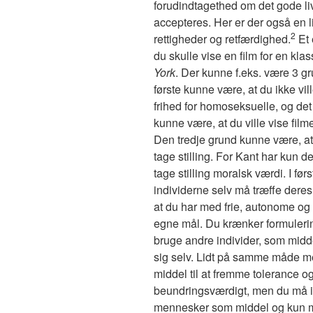
forudindtagethed om det gode liv.
accepteres. Her er der også en li
2
rettigheder og retfærdighed.
Et 
du skulle vise en film for en kla
York
. Der kunne f.eks. være 3 gru
første kunne være, at du ikke vill
frihed for homoseksuelle, og det
kunne være, at du ville vise film
Den tredje grund kunne være, at d
tage stilling. For Kant har kun d
tage stilling moralsk værdi. I før
individerne selv må træffe dere
at du har med frie, autonome og 
egne mål. Du krænker formulerin
bruge andre individer, som midd
sig selv. Lidt på samme måde m
middel til at fremme tolerance og
beundringsværdigt, men du må i
mennesker som middel og kun m