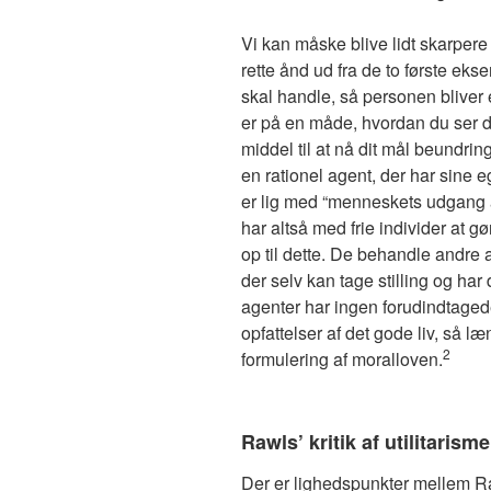
Vi kan måske blive lidt skarper
rette ånd ud fra de to første eks
skal handle, så personen bliver e
er på en måde, hvordan du ser 
middel til at nå dit mål beundri
en rationel agent, der har sine e
er lig med “menneskets udgang a
har altså med frie individer at gør
op til dette. De behandle andre 
der selv kan tage stilling og ha
agenter har ingen forudindtage
opfattelser af det gode liv, så 
2
formulering af moralloven.
Rawls’ kritik af utilitarism
Der er lighedspunkter mellem Raw