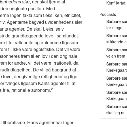
denhedens slør
, der skal fjerne al
Konfliktråd
 den originale position. Med
Podcasts
ne ingen fakta som f.eks. køn, etnicitet,
Sårbare sa
d m.v. Agenterne bagved uvidenhedens slør
for meget
ts agenter. De skal f. eks. selv
ltså de grundlæggende love i samfundet.
Sårbare sa
stikkende 
e frie, rationelle og autonome ligesom
em til ikke være egoistiske. Det vil være
Sårbare sam
onneres frem til en lov i den originale
vejen frem
em for andre, vil det være irrationelt, da
Sårbare sa
rudindtagethed. De vil på baggrund af
Kierkegaard
e love, der giver lige rettigheder og lige
Sårbare sa
er tvinges ligesom Kants agenter til at
Kierkegaard
2
 frie, rationelle autonomi.
Sårbare sa
Kierkegaard
Sårbare sa
skal jeg nu
nel liberalisme. Hans agenter har ingen