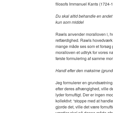
filosofs Immanuel Kants (1724-
Du skal altid behandle en andet
kun som middel
Rawls anvender moralloven i, h
retfærdighed. Rawls hovedvær
mange måde ses som et forsøg på
moralloven et udtryk for vores n
første formulering af samme mor
Handl efter den maksime (grunds
Jeg formulerer en grundsætning.
efter deres afhængighed, ville d
lyder fornuftigt. Der er ingen m
kollektivt: “stoppe med at handl
gjorde det, ville det være fornuf
værdier skal på denne måde afst