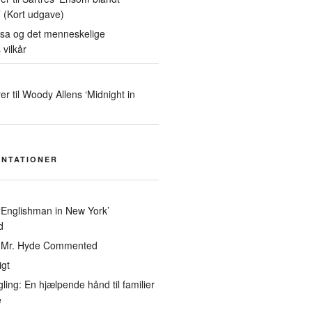
 (Kort udgave)
sa og det menneskelige
 vilkår
 til Woody Allens ‘Midnight in
ENTATIONER
‘Englishman in New York’
d
 & Mr. Hyde Commented
gt
ling: En hjælpende hånd til familier
e