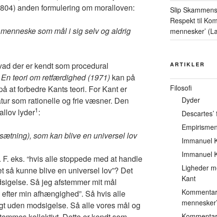
1804) anden formulering om moralloven:
Slip Skammens
Respekt
til
Komm
 menneske som mål i sig selv og aldrig
mennesker’ (L
vad der er kendt som procedural
ARTIKLER
k
En teori om retfærdighed (1971)
kan på
Filosofi
 at forbedre Kants teori. For Kant er
atur som rationelle og frie væsner. Den
Dyder
1
allov lyder
:
Descartes’ f
Empirisme
ætning), som kan blive en universel lov
Immanuel K
Immanuel K
 F. eks. “hvis alle stoppede med at handle
Ligheder m
et så kunne blive en universel lov”? Det
Kant
odsigelse. Så jeg afstemmer mit mål
Kommentarer
e efter min afhængighed”. Så hvis alle
mennesker’
tigt uden modsigelse. Så alle vores mål og
emmes kollektivt. Dette er kendt som
Kommentarer