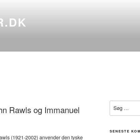
R.DK
Søg
hn Rawls og Immanuel
efter:
SENESTE KO
awls (1921-2002) anvender den tyske