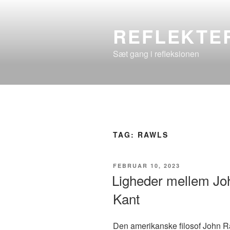
Videre
til
REFLEKTE
indhold
Sæt gang i refleksionen
TAG:
RAWLS
UDGIVET
FEBRUAR 10, 2023
DEN
Ligheder mellem Jo
Kant
Den amerikanske filosof John R