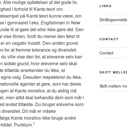
 Alle mulige opfattelser af det gode liv
LINKS
ghed i forhold til Kants teori om
eksempel på Kants teori kunne være, om
DinBoganmeld
sse i gymnasiet f.eks.
Englishman in New
nde til at gøre det eller ikke gøre det. Den
e vise filmen, fordi du mener den fører til
CONTACT
 er en negativ livsstil. Den anden grund
en for at fremme tolerance og diversitet.
Contact
u ville vise den for, at eleverne selv kan
en sidste grund, hvor eleverne selv skal
ste tilfælde anerkender du ikke, at
SKIFT MELLE
s egne valg. Desuden respekterer du ikke,
rationelle agenter at gøre, som har deres
Skift mellem m
gen af Kants morallov, at du aldrig må
el, men altid skal behandle dem som mål i
ed andet tilfælde. Du bruger eleverne som
 diversitet. Dit mål er måske
følge Kants morallov ikke bruge andre
1
iddel. Punktum.