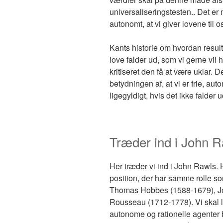
universaliseringstesten.. Det er me
autonomt, at vi giver lovene til o
Kants historie om hvordan resulta
love falder ud, som vi gerne vil 
kritiseret den få at være uklar. 
betydningen af, at vi er frie, a
ligegyldigt, hvis det ikke falder 
Træder ind i John 
Her træder vi ind i John Rawls. 
position, der har samme rolle so
Thomas Hobbes (1588-1679), J
Rousseau (1712-1778). Vi skal lig
autonome og rationelle agenter b