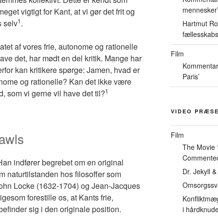
mennesker’
get vigtigt for Kant, at vi gør det frit og
1
s selv
.
Hartmut Ro
fællesskabs
tet af vores frie, autonome og rationelle
Film
have det, har mødt en del kritik. Mange har
Kommentarer
Derfor kan kritikere spørge: Jamen, hvad er
Paris’
utonome og rationelle? Kan det ikke være
1
ud, som vi gerne vil have det til?
VIDEO PRÆS
Rawls
Film
The Movie 
Commente
Han indfører begrebet om en original
Dr. Jekyll
m naturtilstanden hos filosoffer som
ohn Locke (1632-1704) og Jean-Jacques
Omsorgssvi
esom forestille os, at Kants frie,
Konfliktmæg
efinder sig i den originale position.
i hårdknud