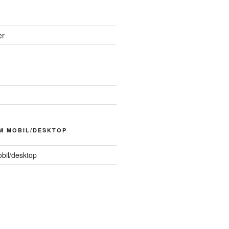
er
M MOBIL/DESKTOP
obil/desktop