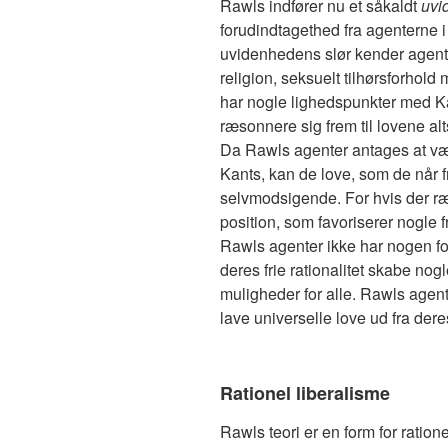
Rawls indfører nu et såkaldt
uvi
forudindtagethed fra agenterne i
uvidenhedens slør kender agenter
religion, seksuelt tilhørsforhol
har nogle lighedspunkter med Kan
ræsonnere sig frem til lovene a
Da Rawls agenter antages at vær
Kants, kan de love, som de når fr
selvmodsigende. For hvis der ræs
position, som favoriserer nogle fr
Rawls agenter ikke har nogen fo
deres frie rationalitet skabe nogl
muligheder for alle. Rawls agent
lave universelle love ud fra deres
Rationel liberalisme
Rawls teori er en form for ratio