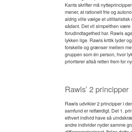
Kants skrifter må nytteprincipp
mener, at rationelt frie og aut
aldrig ville vælge et utilitaristis
sådant. Det vil simpelthen være 
forudindtagethed har. Rawls agent
lykken lige. Rawls kritik lyder ogs
forskelle og grænser mellem me
gruppen som én person, hvor ly
prioriterer altså retten frem for ny
Rawls’ 2 principper
Rawls udvikler 2 principper i den
samfund er retfærdigt. Det 1. pri
ethvert individ have så uindskræ
andre individer nyder samme grad 
differensprincippet
. Ifølge dette