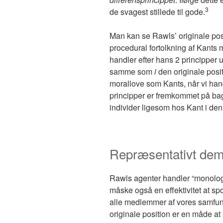
3
de svagest stillede til gode.
Man kan se Rawls’ originale po
procedural fortolkning af Kants m
handler efter hans 2 principper u
samme som
i
den originale posi
morallove som Kants, når vi hand
principper er fremkommet på bag
individer ligesom hos Kant i den 
Repræsentativt dem
Rawls agenter handler “monologi
måske også en effektivitet at sp
alle medlemmer af vores samfund
originale position er en måde at 