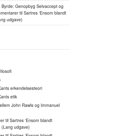
 Byrde: Genopbyg Selvaccept og
entarer til Sartres ‘Ensom blandt
ang udgave)
ilosofi
n
ants erkendelsesteori
ants etik
ellem John Rawls og Immanuel
 til Sartres ‘Ensom blandt
 (Lang udgave)
 til Sartres ‘Ensom blandt