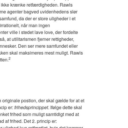
er ikke krænke retfærdigheden. Rawls
onome agenter bagved uvidenhedens slør
k samfund, da der er store uligheder i et
irrationelt, når man ingen
er ville i stedet lave love, der fordelte
å, at utilitarismen fjerner rettigheder,
nnesker. Den ser mere samfundet eller
kken skal maksimeres mest muligt. Rawls
2
tten.
 originale postion, der skal gælde for at et
ncip er:
frihedsprincippet
. Ifølge dette skal
nket frihed som muligt samtidigt med at
af frihed. Det 2. princip er:
 er ulighed kun retfærdigt, hvis det kommer