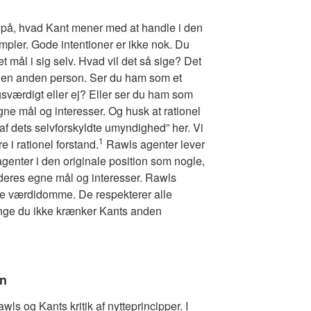
e på, hvad Kant mener med at handle i den
empler. Gode intentioner er ikke nok. Du
t mål i sig selv. Hvad vil det så sige? Det
den anden person. Ser du ham som et
ngsværdigt eller ej? Eller ser du ham som
gne mål og interesser. Og husk at rationel
f dets selvforskyldte umyndighed” her. Vi
1
e i rationel forstand.
Rawls agenter lever
agenter i den originale position som nogle,
r deres egne mål og interesser. Rawls
de værdidomme. De respekterer alle
længe du ikke krænker Kants anden
en
ls og Kants kritik af nytteprincipper. I